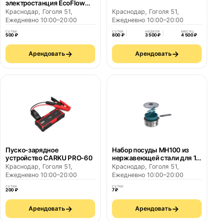
электростанция EcoFlow
RIVER 2
Краснодар, Гоголя 51,
Краснодар, Гоголя 51,
Ежедневно 10:00–20:00
Ежедневно 10:00–20:00
сутки
сутки
неделя
месяц
500 ₽
800 ₽
3 500 ₽
4 500 ₽
→
→
Арендовать
Арендовать
Пуско-зарядное
Набор посуды MH100 из
устройство CARKU PRO-60
нержавеющей стали для 1
человека (1,1 л) QUECHUA
Краснодар, Гоголя 51,
Краснодар, Гоголя 51,
Ежедневно 10:00–20:00
Ежедневно 10:00–20:00
сутки
сутки
200 ₽
7 ₽
→
→
Арендовать
Арендовать