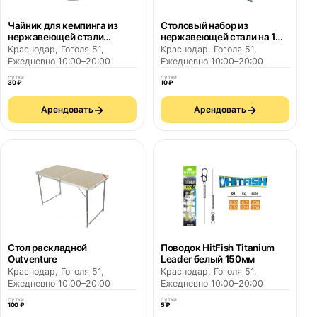
Чайник для кемпинга из
Столовый набор из
нержавеющей стали
нержавеющей стали на 1
MH500 QUECHUA
человека Trek 500
Краснодар, Гоголя 51,
Краснодар, Гоголя 51,
FORCLAZ
Ежедневно 10:00–20:00
Ежедневно 10:00–20:00
сутки
сутки
30 ₽
10 ₽
→
→
Арендовать
Арендовать
Стол раскладной
Поводок HitFish Titanium
Outventure
Leader белый 150мм
Краснодар, Гоголя 51,
Краснодар, Гоголя 51,
Ежедневно 10:00–20:00
Ежедневно 10:00–20:00
сутки
сутки
100 ₽
5 ₽