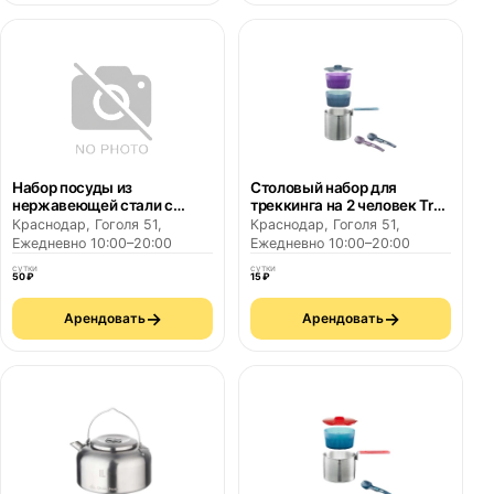
Набор посуды из
Столовый набор для
нержавеющей стали с
треккинга на 2 человек Trek
непригораемым покрытием
500 FORCLAZ
Краснодар, Гоголя 51,
Краснодар, Гоголя 51,
ддля походного кемпинга
Ежедневно 10:00–20:00
Ежедневно 10:00–20:00
QUECHUA
сутки
сутки
50 ₽
15 ₽
→
→
Арендовать
Арендовать