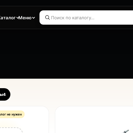
Каталог
Меню
ры
4
алог не нужен