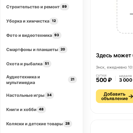
Строительство и ремонт
89
Уборка и химчистка
12
Фото и видеотехника
93
Смартфоны и планшеты
20
Здесь может 
Охота и рыбалка
51
Энск, ежедневно 10
сутки
неделя
Аудиотехника и
500 ₽
21
3 000
мультимедиа
Добавить
Настольные игры
34
объявление
Книги и хобби
48
Коляски и детские товары
28