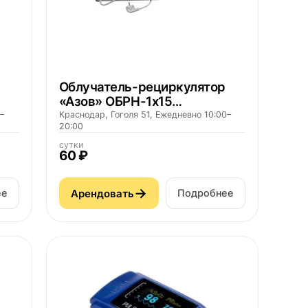
Облучатель-рециркулятор
«Азов» ОБРН-1х15
медицинский бактерицидный
–
Краснодар, Гоголя 51, Ежедневно 10:00–
20:00
одноламповый
сутки
60 ₽
→
Арендовать
ее
Подробнее