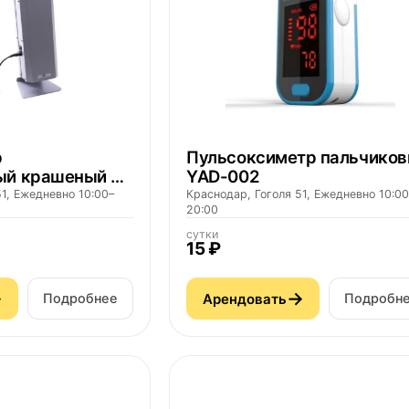
р
Пульсоксиметр пальчико
ый крашеный с
YAD-002
-15
1, Ежедневно 10:00–
Краснодар, Гоголя 51, Ежедневно 10:00
20:00
сутки
15 ₽
→
→
Арендовать
Подробнее
Подробн