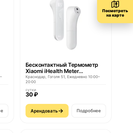
Посмотреть
на карте
Бесконтактный Термометр
Xiaomi iHealth Meter
Thermometer
–
Краснодар, Гоголя 51, Ежедневно 10:00–
20:00
сутки
30 ₽
→
Арендовать
ее
Подробнее