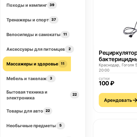
Походы и кемпинг
39
Тренажеры и спорт
37
Велосипеды и самокаты
11
Аксессуары для питомцев
2
Рециркулято
бактерицидн
Массажеры и здоровье
11
ножкой ВОБ 1
Краснодар, Гоголя 5
20:00
Мебель и такелаж
3
сутки
100 ₽
Бытовая техника и
22
электроника
Арендовать
Товары для авто
22
Необычные предметы
5