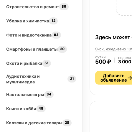
Строительство и ремонт
89
Уборка и химчистка
12
Фото и видеотехника
93
Здесь может 
Смартфоны и планшеты
20
Энск, ежедневно 10
сутки
неделя
500 ₽
3 000
Охота и рыбалка
51
Добавить
Аудиотехника и
21
объявление
мультимедиа
Настольные игры
34
Книги и хобби
48
Коляски и детские товары
28