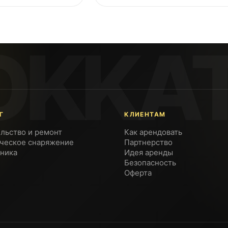
Г
КЛИЕНТАМ
льство и ремонт
Как арендовать
ческое снаряжение
Партнерство
ника
Идея аренды
Безопасность
Оферта