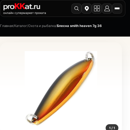
онлайн супермаркет проката
Главная
/
Каталог
/
Охота и рыбалка
/
Блесна smith heaven 7g 36
1 / 1