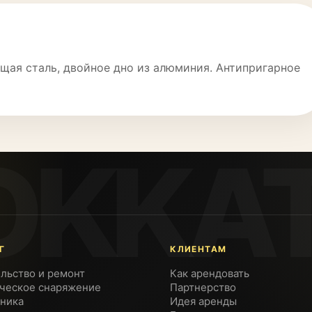
щая сталь, двойное дно из алюминия. Антипригарное
Г
КЛИЕНТАМ
льство и ремонт
Как арендовать
ческое снаряжение
Партнерство
ника
Идея аренды