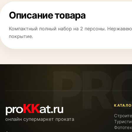
Описание товара
Компактный полный набор на 2 персоны. Нержавею
покрытие.
КАТАЛО
Строите
онлайн супермаркет проката
Туристи
Фототех