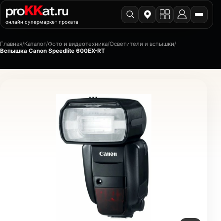
онлайн супермаркет проката
Главная
/
Каталог
/
Фото и видеотехника
/
Осветители и вспышки
/
Вспышка Canon Speedlite 600EX-RT