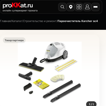
онлайн супермаркет проката
Главная
/
Каталог
/
Строительство и ремонт
/
Пароочиститель Karcher sc4
Товар партнера
1 / 1