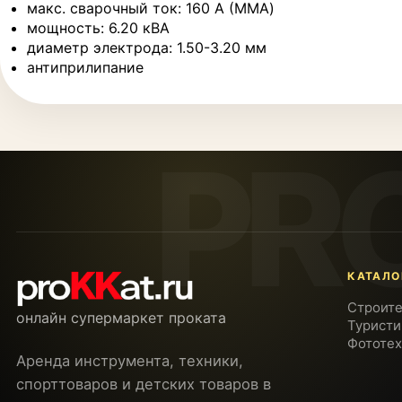
макс. сварочный ток: 160 А (MMA)
мощность: 6.20 кВА
диаметр электрода: 1.50-3.20 мм
антиприлипание
КАТАЛО
Строите
онлайн супермаркет проката
Туристи
Фототех
Аренда инструмента, техники,
спорттоваров и детских товаров в